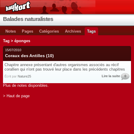
Balades naturalistes
Notes
Pages
Catégories
Archives
Tags
Tag > éponges
15/07/2010
Coraux des Antilles (10)
Chapitre annexe présentant d'autres organismes associés au récif
corallien qui n'ont pas trouvé leur place dans les précédents chapitres
Lire la suite
0
Écrit par
Nature25
Plus de notes disponibles.
> Haut de page