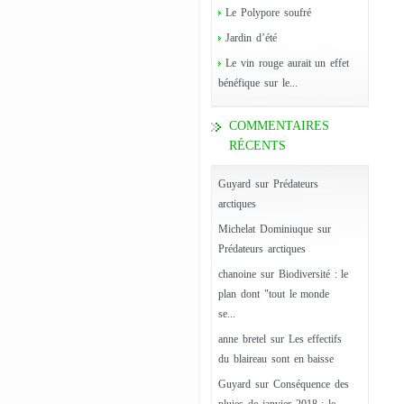
Le Polypore soufré
Jardin d’été
Le vin rouge aurait un effet
bénéfique sur le...
COMMENTAIRES
RÉCENTS
Guyard
sur
Prédateurs
arctiques
Michelat Dominiuque
sur
Prédateurs arctiques
chanoine
sur
Biodiversité : le
plan dont "tout le monde
se...
anne bretel
sur
Les effectifs
du blaireau sont en baisse
Guyard
sur
Conséquence des