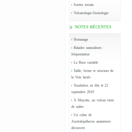
Sorties terrain
Volcanologie-Sismologie
NOTES RÉCENTES
Hommage
Balades naturalistes :
fréquentation
La Buse variable
Taille, forme et structure de
la Voie lactée
Tourbières en fête le 22
septembre 2019
À Mayotte, un volcan vient
de naître
Un crâne de
Australopithecus anamensis
découvert