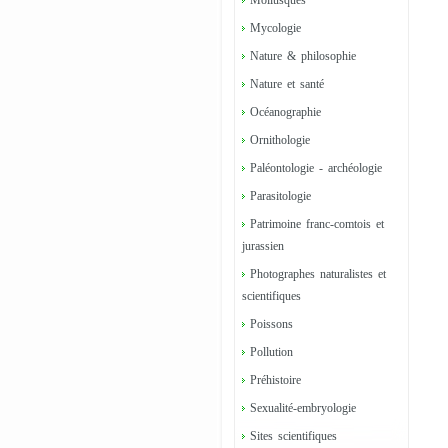
Mollusques
Mycologie
Nature & philosophie
Nature et santé
Océanographie
Ornithologie
Paléontologie - archéologie
Parasitologie
Patrimoine franc-comtois et
jurassien
Photographes naturalistes et
scientifiques
Poissons
Pollution
Préhistoire
Sexualité-embryologie
Sites scientifiques