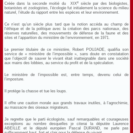
e
Créée dans la seconde moitié du XIX
siècle par des biologistes,
botanistes et zoologistes, l’écologie fut initialement la science du milieu
naturel, l’étude du rapport entre les espèces et leur environnement.
Ce n’est qu’un siècle plus tard que la notion accéda au champ de
l’éthique et de la politique avec la création des parcs nationaux, des
réserves naturelles, des mouvements de défense de la faune et des
sites et l’apparition du ministère de l’environnement, en 1971.
Le premier titulaire de ce ministère, Robert POUJADE, qualifia son
service de « ministère de l’impossible », sans doute en constatation
que l’objectif de sauver le vivant était inatteignable dans une société
aux mains des lobbies, au service du profit et de la spéculation.
Le ministère de l’impossible est, entre temps, devenu celui de
l’imposture.
Il protège la chasse et tue les loups.
Il offre une caution morale aux grands travaux inutiles, à l’agrochimie,
au massacre des oiseaux migrateurs.
Je regrette que le parti écologiste, sauf remarquables et courageuses
exceptions au nombre desquelles je citerai la députée Laurence
ABEILLE et le député européen Pascal DURAND, ne parle pas
suffisamment haut, fort et clair pour la défense du vivant.