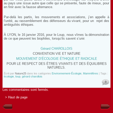
au pays une issue autre que celle qui se présente, faute de mieux, pour
en finir avec la fausse alternance.
Par-delà les partis, les mouvements et associations, j’en appelle à
l’unité, au rassemblement des défenseurs du vivant, pour un rejet des
ambiguïtés éthiques.
À LYON, le 16 janvier 2016, pour le Loup, nous vîmes la démonstration
de ce que peuvent les biophiles, lorsqu’ils savent s’unir.
Gérard CHAROLLOIS
CONVENTION VIE ET NATURE
MOUVEMENT D’ÉCOLOGIE ÉTHIQUE ET RADICALE
POUR LE RESPECT DES ËTRES VIVANTS ET DES ÉQUILIBRES
NATURELS.
Écrit par
Nature25
dans les catégories
Environnement-Écologie
,
Mammifères
| Tags :
écologie
,
loup
,
gérard charollois
0
Les commentaires sont fermés.
> Haut de page