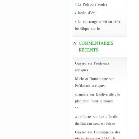
Le Polypore soufré
Jardin d’été
Le vin rouge aurait un effet
bénéfique sur le...
COMMENTAIRES
RÉCENTS
Guyard
sur
Prédateurs
arctiques
Michelat Dominiuque
sur
Prédateurs arctiques
chanoine
sur
Biodiversité : le
plan dont "tout le monde
se...
anne bretel
sur
Les effectifs
du blaireau sont en baisse
Guyard
sur
Conséquence des