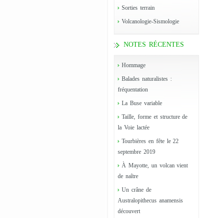
Sorties terrain
Volcanologie-Sismologie
NOTES RÉCENTES
Hommage
Balades naturalistes :
fréquentation
La Buse variable
Taille, forme et structure de
la Voie lactée
Tourbières en fête le 22
septembre 2019
À Mayotte, un volcan vient
de naître
Un crâne de
Australopithecus anamensis
découvert