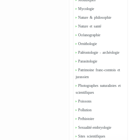
Mollusques
Mycologie
Nature & philosophie
Nature et santé
Océanographie
Ornithologie
Paléontologie - archéologie
Parasitologie
Patrimoine franc-comtois et
jurassien
Photographes naturalistes et
scientifiques
Poissons
Pollution
Préhistoire
Sexualité-embryologie
Sites scientifiques