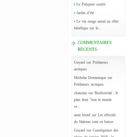
Le Polypore soufré
Jardin d’été
Le vin rouge aurait un effet
bénéfique sur le...
COMMENTAIRES
RÉCENTS
Guyard
sur
Prédateurs
arctiques
Michelat Dominiuque
sur
Prédateurs arctiques
chanoine
sur
Biodiversité : le
plan dont "tout le monde
se...
anne bretel
sur
Les effectifs
du blaireau sont en baisse
Guyard
sur
Conséquence des