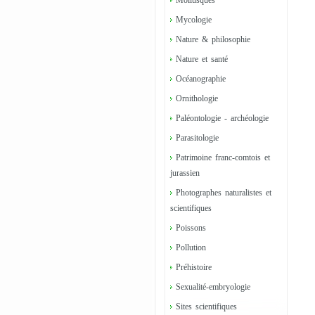
Mollusques
Mycologie
Nature & philosophie
Nature et santé
Océanographie
Ornithologie
Paléontologie - archéologie
Parasitologie
Patrimoine franc-comtois et
jurassien
Photographes naturalistes et
scientifiques
Poissons
Pollution
Préhistoire
Sexualité-embryologie
Sites scientifiques