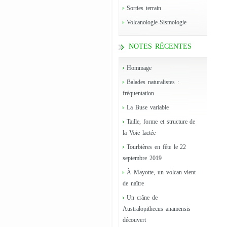
Sorties terrain
Volcanologie-Sismologie
NOTES RÉCENTES
Hommage
Balades naturalistes :
fréquentation
La Buse variable
Taille, forme et structure de
la Voie lactée
Tourbières en fête le 22
septembre 2019
À Mayotte, un volcan vient
de naître
Un crâne de
Australopithecus anamensis
découvert