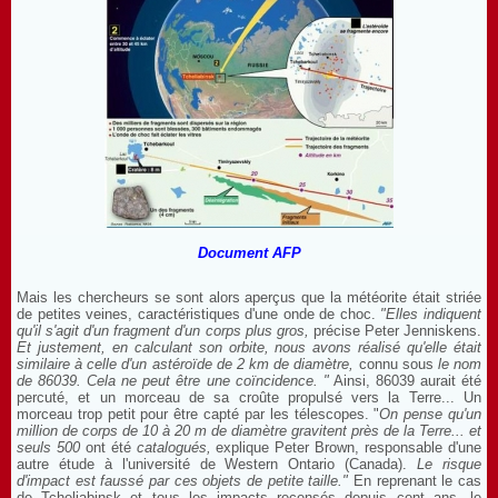
Document AFP
Mais les chercheurs se sont alors aperçus que la météorite était striée
de petites veines, caractéristiques d'une onde de choc.
"Elles
i
ndiquent
qu'
il s
'
ag
i
t d'un fragment d'un corps plus gros,
précise Peter Jenniskens.
Et justement, en calculant son orbite, nous avons réalisé qu'elle était
sim
i
laire à celle d'un astéro
ï
de de 2 km de diamètre,
connu sous
le nom
de 86039. Cela ne peut être une coïncidence.
"
Ainsi, 86039 aurait été
percuté, et un morceau de sa croûte propulsé vers la Terre... Un
morceau trop petit pour être capté par les télescopes. "
On pense qu'un
mi
l
lion de corps de 10 à 20 m de diamètre gravitent près de la Terre.
..
et
seuls 500
ont été
catalogués,
explique Peter Brown, responsable d'une
autre étude à l'université de Western Ontario (Canada).
Le risque
d'
impact est faussé par ces objets de petite taille.
"
En reprenant le cas
de Tcheliabinsk et tous les impacts recensés depuis cent ans, le