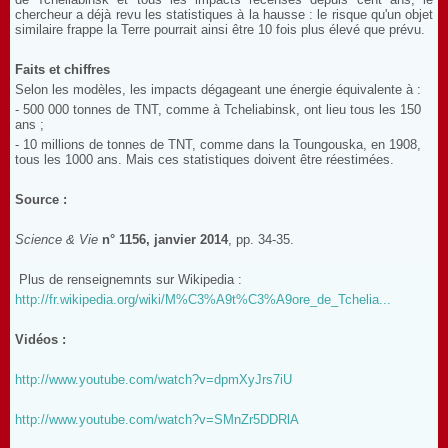
chercheur a déjà revu les statistiques à la hausse : le risque qu'un objet
similaire frappe la Terre pourrait ainsi être 10 fois plus élevé que prévu.
Faits et chiffres
Selon les modèles, les impacts dégageant une énergie équivalente à :
- 500 000 tonnes de TNT, comme à Tcheliabinsk, ont lieu tous les 150
ans ;
- 10 millions de tonnes de TNT, comme dans la Toungouska, en 1908,
tous les 1000 ans. Mais ces statistiques doivent être réestimées.
Source :
Science & Vie
n° 1156, janvier 2014
, pp. 34-35.
Plus de renseignemnts sur Wikipedia :
http://fr.wikipedia.org/wiki/M%C3%A9t%C3%A9ore_de_Tchelia...
Vidéos :
http://www.youtube.com/watch?v=dpmXyJrs7iU
http://www.youtube.com/watch?v=SMnZr5DDRlA