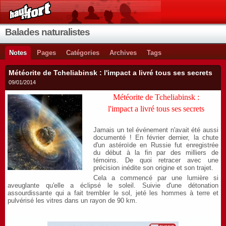
Balades naturalistes
Notes
Pages
Catégories
Archives
Tags
Météorite de Tcheliabinsk : l'impact a livré tous ses secrets
09/01/2014
Météorite de Tcheliabinsk :
l'impact a livré tous ses secrets
Jamais un tel événement n'avait été aussi
documenté ! En février dernier, la chute
d'un astéroïde en Russie fut enregistrée
du début à la fin par des milliers de
témoins. De quoi retracer avec une
précision inédite son origine et son trajet.
Cela a commencé par une lumière si
aveuglante qu'elle a éclipsé le soleil. Suivie d'une détonation
assourdissante qui a fait trembler le sol, jeté les hommes à terre et
pulvérisé les vitres dans un rayon de 90 km.