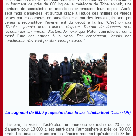
un fragment de près de 600 kg de la météorite de Tcheliabinsk, une
centaine de spécialistes du monde entier rendaient leurs copies. Après
sept mois d'analyses, et surtout grâce à l'étude des milliers de vidéos
prises par les caméras de surveillance et par des témoins, ils sont par
venus à reconstituer l'événement du début à la fin.
"C'est un
cas
d'école :
jamais nous
n'avions
disposé
d'autant
de donné
es
pour
reconstituer un imp
act
d'astéroïde,
explique Peter Jenniskens, qui a
mené l'une des études à la Nasa.
Par conséquent, jamais nos
conclusions
n'
avaient pu être aussi précises.
"
Le fragment de 600 kg repêché dans le lac Tchebarkoul
(Cliché DR)
L'histoire, la voici : l'astéroïde, un morceau de roche de 20 m de
diamètre pour 13 000 t, est entré dans l'atmosphère à près de 70 000
km/h. Les images prises par les témoins montrent qu'autour de 83 km