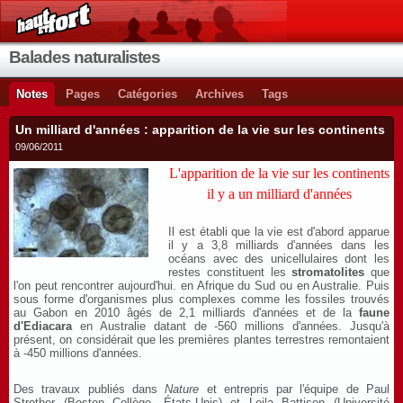
Balades naturalistes
Notes
Pages
Catégories
Archives
Tags
Un milliard d'années : apparition de la vie sur les continents
09/06/2011
L'apparition de la vie sur les continents
il y a un milliard d'années
Il est établi que la vie est d'abord apparue
il y a 3,8 milliards d'années dans les
océans avec des unicellulaires dont les
restes constituent les
stromatolites
que
l'on peut rencontrer aujourd'hui. en Afrique du Sud ou en Australie. Puis
sous forme d'organismes plus complexes comme les fossiles trouvés
au Gabon en 2010 âgés de 2,1 milliards d'années et de la
faune
d'Ediacara
en Australie datant de -560 millions d'années. Jusqu'à
présent, on considérait que les premières plantes terrestres remontaient
à -450 millions d'années.
Des travaux publiés dans
Nature
et entrepris par l'équipe de Paul
Strother (Boston Collège, États-Unis) et Leila Battison (Université