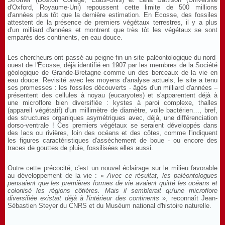
d'Oxford, Royaume-Uni) repoussent cette limite de 500 millions
d'années plus tôt que la dernière estimation. En Écosse, des fossiles
attestent de la présence de premiers végétaux terrestres, il y a plus
d'un milliard d'années et montrent que très tôt les végétaux se sont
emparés des continents, en eau douce.
Les chercheurs ont passé au peigne fin un site paléontologique du nord-
ouest de l'Écosse, déjà identifié en 1907 par les membres de la Société
géologique de Grande-Bretagne comme un des berceaux de la vie en
eau douce. Revisité avec les moyens d'analyse actuels, le site a tenu
ses promesses : les fossiles découverts - âgés d'un milliard d'années –
présentent des cellules à noyau (eucaryotes) et s'apparentent déjà à
une microflore bien diversifiée : kystes à paroi complexe, thalles
(appareil végétatif) d'un millimètre de diamètre, voile bactérien…, bref,
des structures organiques asymétriques avec, déjà, une différenciation
dorso-ventrale ! Ces premiers végétaux se seraient développés dans
des lacs ou rivières, loin des océans et des côtes, comme l'indiquent
les figures caractéristiques d'assèchement de boue - ou encore des
traces de gouttes de pluie, fossilisées elles aussi.
Outre cette précocité, c'est un nouvel éclairage sur le milieu favorable
au développement de la vie : «
Avec ce résultat, les paléontologues
pensaient que les premières formes de vie avaient quitté les océans et
colonisé les régions côtières. Mais il semblerait qu'une microflore
diversifiée existait déjà à l'intérieur des continents
», reconnaît Jean-
Sébastien Steyer du CNRS et du Muséum national d'histoire naturelle.