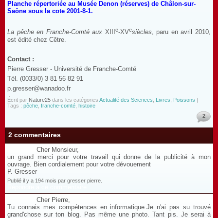
Planche répertoriée au Musée Denon (réserves) de Châlon-sur-
Saône sous la cote 2001-8-1.
e
e
La pêche en Franche-Comté aux
XIII
-XV
siècles
, paru en avril 2010,
est édité chez Cêtre.
Contact :
Pierre Gresser - Université de Franche-Comté
Tél. (0033/0) 3 81 56 82 91
p.gresser@wanadoo.fr
Écrit par
Nature25
dans les catégories
Actualité des Sciences
,
Livres
,
Poissons
|
Tags :
pêche
,
franche-comté
,
histoire
2
2 commentaires
Cher Monsieur,
un grand merci pour votre travail qui donne de la publicité à mon
ouvrage. Bien cordialement pour votre dévouement
P. Gresser
Publié il y a 194 mois par gresser pierre.
Répondre à ce commentaire
Cher Pierre,
Tu connais mes compétences en informatique.Je n'ai pas su trouvé
grand'chose sur ton blog. Pas même une photo. Tant pis. Je serai à