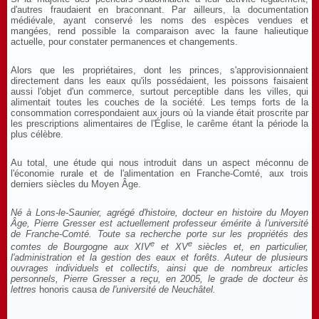
d'autres fraudaient en braconnant. Par ailleurs, la documentation
médiévale, ayant conservé les noms des espèces vendues et
mangées, rend possible la comparaison avec la faune halieutique
actuelle, pour constater permanences et changements.
Alors que les propriétaires, dont les princes, s'approvisionnaient
directement dans les eaux qu'ils possédaient, les poissons faisaient
aussi l'objet d'un commerce, surtout perceptible dans les villes, qui
alimentait toutes les couches de la société. Les temps forts de la
consommation correspondaient aux jours où la viande était proscrite par
les prescriptions alimentaires de l'Église, le carême étant la période la
plus célèbre.
Au total, une étude qui nous introduit dans un aspect méconnu de
l'économie rurale et de l'alimentation en Franche-Comté, aux trois
derniers siècles du Moyen Âge.
Né à Lons-le-Saunier, agrégé d'histoire, docteur en histoire du Moyen
Âge, Pierre Gresser est actuellement professeur émérite à l'université
de Franche-Comté. Toute sa recherche porte sur les propriétés des
e
e
comtes de Bourgogne aux XIV
et XV
siècles et, en particulier,
l'administration et la gestion des eaux et forêts. Auteur de plusieurs
ouvrages individuels et collectifs, ainsi que de nombreux articles
personnels, Pierre Gresser a reçu, en 2005, le grade de docteur ès
lettres
honoris causa
de l'université de Neuchâtel.