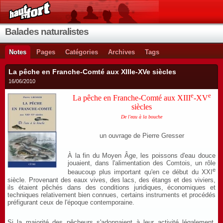
Balades naturalistes
Notes
Pages
Catégories
Archives
Tags
La pêche en Franche-Comté aux XIIIe-XVe siècles
16/06/2010
e
e
La pêche en Franche-Comté aux XIII
-XV
siècles
De l'eau à la bouche
un ouvrage de Pierre Gresser
À la fin du Moyen Âge, les poissons d'eau douce
jouaient, dans l'alimentation des Comtois, un rôle
e
beaucoup plus important qu'en ce début du XXI
siècle. Provenant des eaux vives, des lacs, des étangs et des viviers,
ils étaient pêchés dans des conditions juridiques, économiques et
techniques relativement bien connues, certains instruments et procédés
préfigurant ceux de l'époque contemporaine.
Si la majorité des pêcheurs s'adonnaient à leur activité légalement,