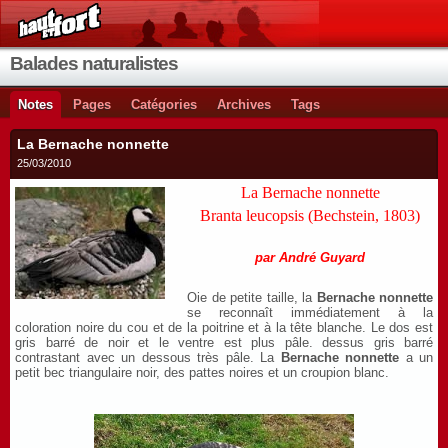
Balades naturalistes
Notes
Pages
Catégories
Archives
Tags
La Bernache nonnette
25/03/2010
La Bernache nonnette
Branta leucopsis (Bechstein, 1803)
par André Guyard
Oie de petite taille, la
Bernache nonnette
se reconnaît immédiatement à la
coloration noire du cou et de la poitrine et à la tête blanche. Le dos est
gris barré de noir et le ventre est plus pâle. dessus gris barré
contrastant avec un dessous très pâle. La
Bernache nonnette
a un
petit bec triangulaire noir, des pattes noires et un croupion blanc.