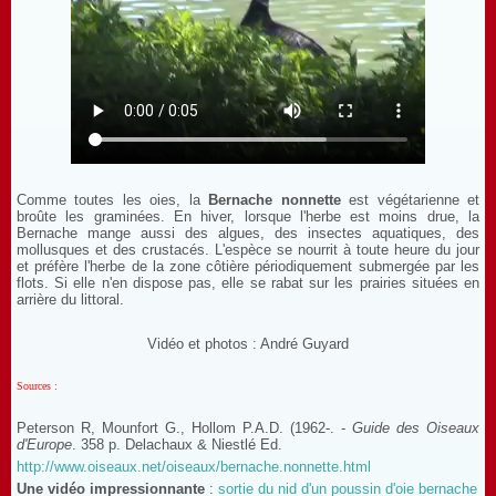
Comme toutes les oies, la
Bernache nonnette
est végétarienne et
broûte les graminées. En hiver, lorsque l'herbe est moins drue, la
Bernache mange aussi des algues, des insectes aquatiques, des
mollusques et des crustacés. L'espèce se nourrit à toute heure du jour
et préfère l'herbe de la zone côtière périodiquement submergée par les
flots. Si elle n'en dispose pas, elle se rabat sur les prairies situées en
arrière du littoral.
Vidéo et photos : André Guyard
Sources :
Peterson R, Mounfort G., Hollom P.A.D. (1962-. -
Guide des Oiseaux
d'Europe
. 358 p. Delachaux & Niestlé Ed.
http://www.oiseaux.net/oiseaux/bernache.nonnette.html
Une vidéo impressionnante
:
sortie du nid d'un poussin d'oie bernache