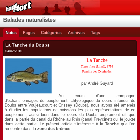
Balades naturalistes
Notes
Pages
Catégories
Archives
Tags
La Tanche du Doubs
04/02/2010
La Tanche
Tinca tinca
(Linné), 1758
Famille des Cyprinidés
par André Guyard
Au cours d'une campagne
d'échantillonnages du peuplement ichtyologique du cours inférieur du
Doubs entre Voujeaucourt et Crissey (Doubs), nous avons été amenés
à étudier les populations de poissons les plus représentatives de ce
peuplement, aussi bien dans le cours du Doubs proprement dit que
dans la partie du canal du Rhône au Rhin (canal Freycinet) qui le jouxte
dans cette partie. Le présent article s'intéresse à la
Tanche
que l'on
rencontre dans la
zone des brèmes
.