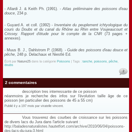
- Allardi J. & Keith Ph. (1991). -
Atlas préliminaire des poissons d'eau
douce
, 234 p.
- Guyard A. et coll. (1992) -
Inventaire du peuplement ichtyologique du
cours du Doubs et du canal du Rhône au Rhin entre Voujeaucourt et
Crissey. Rapport d'étude pour le compte de la CNR
(73 pages +
annexes).
- Muus B. J., Dahlstrom P. (1968). -
Guide des poissons d'eau douce et
pêche
, 248 p. Delachaux et Niestlé Ed.
Écrit par
Nature25
dans la catégorie
Poissons
| Tags :
tanche
,
poissons
,
pêche
,
doubs
2
2 commentaires
description tres interressante de ce poisson
néanmoins je recherche des infos sur l'évolution taille âge de ce
poisson (en particulier des poissons de 45 a 55 cm)
Publié il y a 197 mois par viratelle vincent.
Répondre à ce commentaire
Vous trouverez des courbes de croissance sur les poissons
de divers lacs du Jura dans l'article suivant :
http://baladesnaturalistes.hautetfort.com/archive/2010/06/04/poissons-
des-lacs-du-jura-3.html