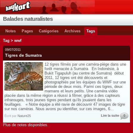
Balades naturalistes
Notes
Pages
Catégories
Archives
Tags
Tag > wwf
09/07/2011
Tigres de Sumatra
12 tigres filmés par une caméra-piège dans une
forêt menacée à Sumatra En Indonésie, à
Bukit Tigapuluh (au centre de Sumatra) début
2011, 12 tigres ont été découverts et
photographiés par les équipes du WWF sur une
période de deux mois. Parmi ces tigres, deux
mamans et leurs petits. Une caméra vidéo
placée dans la même région a réussi à filmer, grâce à des capteurs
infrarouges, trois jeunes tigres pendant qu’ils jouaient dans les
feuillages. « Notre équipe a été ravie de découvrir 47 images de tigre
sur nos caméras. Nous avons pu identifier, sur ces images, 6...
Lire la suite
0
Écrit par
Nature25
Plus de notes disponibles.