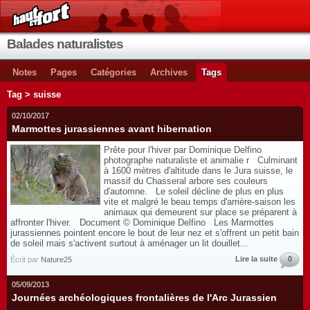
Balades naturalistes
Notes
Pages
Catégories
Archives
Tags
Tag > suisse
02/10/2017
Marmottes jurassiennes avant hibernation
Prête pour l'hiver par Dominique Delfino
photographe naturaliste et animalie r Culminant
à 1600 mètres d'altitude dans le Jura suisse, le
massif du Chasseral arbore ses couleurs
d'automne. Le soleil décline de plus en plus
vite et malgré le beau temps d'arrière-saison les
animaux qui demeurent sur place se préparent à
affronter l'hiver. Document © Dominique Delfino Les Marmottes
jurassiennes pointent encore le bout de leur nez et s'offrent un petit bain
de soleil mais s'activent surtout à aménager un lit douillet...
Lire la suite
0
Écrit par
Nature25
05/09/2013
Journées archéologiques frontalières de l'Arc Jurassien