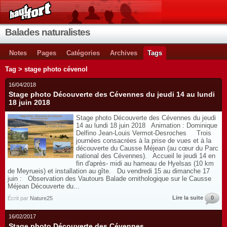
Balades naturalistes
Notes
Pages
Catégories
Archives
Tags
Tag > stage photo cévenol
16/04/2018
Stage photo Découverte des Cévennes du jeudi 14 au lundi
18 juin 2018
Stage photo Découverte des Cévennes du jeudi
14 au lundi 18 juin 2018 Animation : Dominique
Delfino Jean-Louis Vermot-Desroches Trois
journées consacrées à la prise de vues et à la
découverte du Causse Méjean (au cœur du Parc
national des Cévennes). Accueil le jeudi 14 en
fin d'après- midi au hameau de Hyelsas (10 km
de Meyrueis) et installation au gîte. Du vendredi 15 au dimanche 17
juin : Observation des Vautours Balade ornithologique sur le Causse
Méjean Découverte du...
Lire la suite
0
Écrit par
Nature25
16/02/2017
Stage photo Découverte des Cévennes