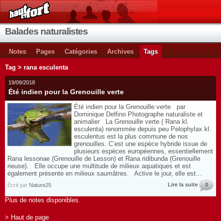
Balades naturalistes
Notes
Pages
Catégories
Archives
Tags
Tag > rana esculenta
19/09/2018
Été indien pour la Grenouille verte
Été indien pour la Grenouille verte par
Dominique Delfino Photographe naturaliste et
animalier La Grenouille verte ( Rana kl.
esculenta) renommée depuis peu Pelophylax kl.
esculentus est la plus commune de nos
grenouilles. C’est une espèce hybride issue de
plusieurs espèces européennes, essentiellement
Rana lessonae (Grenouille de Lesson) et Rana ridibunda (Grenouille
rieuse). Elle occupe une multitude de milieux aquatiques et est
également présente en milieux saumâtres. Active le jour, elle est...
Lire la suite
0
Écrit par
Nature25
Plus de notes disponibles.
> Haut de page