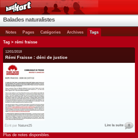
Balades naturalistes
Notes
Pages
Catégories
Archives
Tags
Tag > rémi fraisse
12/01/2018
Rémi Fraisse : déni de justice
Lire la suite
0
Écrit par
Nature25
Plus de notes disponibles.