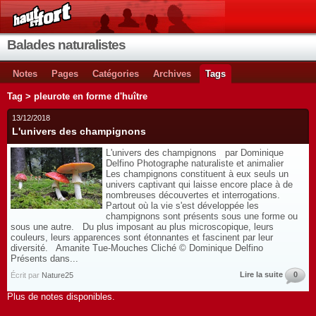
Balades naturalistes
Notes
Pages
Catégories
Archives
Tags
Tag > pleurote en forme d'huître
13/12/2018
L'univers des champignons
L'univers des champignons par Dominique
Delfino Photographe naturaliste et animalier
Les champignons constituent à eux seuls un
univers captivant qui laisse encore place à de
nombreuses découvertes et interrogations.
Partout où la vie s'est développée les
champignons sont présents sous une forme ou
sous une autre. Du plus imposant au plus microscopique, leurs
couleurs, leurs apparences sont étonnantes et fascinent par leur
diversité. Amanite Tue-Mouches Cliché © Dominique Delfino
Présents dans...
Lire la suite
0
Écrit par
Nature25
Plus de notes disponibles.