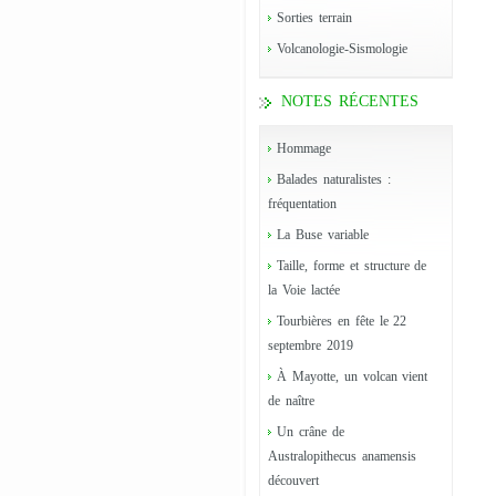
Sorties terrain
Volcanologie-Sismologie
NOTES RÉCENTES
Hommage
Balades naturalistes :
fréquentation
La Buse variable
Taille, forme et structure de
la Voie lactée
Tourbières en fête le 22
septembre 2019
À Mayotte, un volcan vient
de naître
Un crâne de
Australopithecus anamensis
découvert