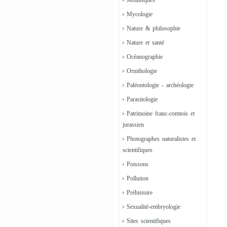
Mollusques
Mycologie
Nature & philosophie
Nature et santé
Océanographie
Ornithologie
Paléontologie - archéologie
Parasitologie
Patrimoine franc-comtois et
jurassien
Photographes naturalistes et
scientifiques
Poissons
Pollution
Préhistoire
Sexualité-embryologie
Sites scientifiques