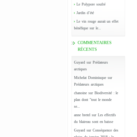
Le Polypore soufré
Jardin d’été
Le vin rouge aurait un effet
bénéfique sur le...
COMMENTAIRES
RÉCENTS
Guyard
sur
Prédateurs
arctiques
Michelat Dominiuque
sur
Prédateurs arctiques
chanoine
sur
Biodiversité : le
plan dont "tout le monde
se...
anne bretel
sur
Les effectifs
du blaireau sont en baisse
Guyard
sur
Conséquence des