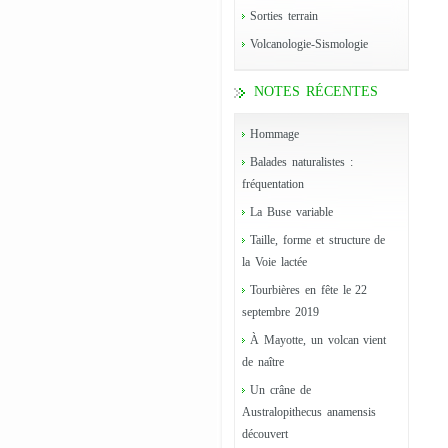
Sorties terrain
Volcanologie-Sismologie
NOTES RÉCENTES
Hommage
Balades naturalistes :
fréquentation
La Buse variable
Taille, forme et structure de
la Voie lactée
Tourbières en fête le 22
septembre 2019
À Mayotte, un volcan vient
de naître
Un crâne de
Australopithecus anamensis
découvert