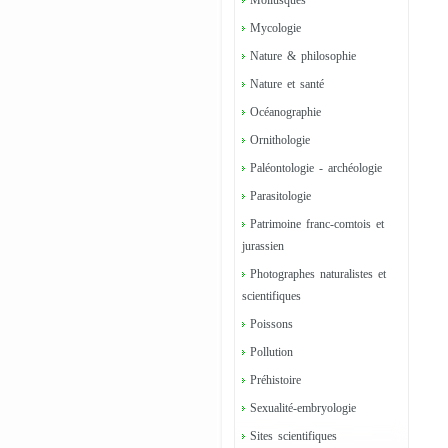
Mollusques
Mycologie
Nature & philosophie
Nature et santé
Océanographie
Ornithologie
Paléontologie - archéologie
Parasitologie
Patrimoine franc-comtois et
jurassien
Photographes naturalistes et
scientifiques
Poissons
Pollution
Préhistoire
Sexualité-embryologie
Sites scientifiques