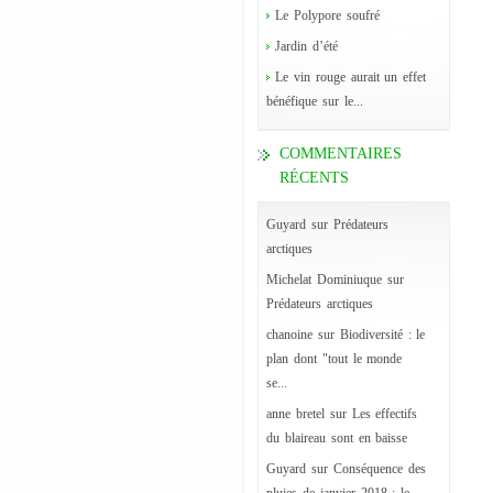
Le Polypore soufré
Jardin d’été
Le vin rouge aurait un effet
bénéfique sur le...
COMMENTAIRES
RÉCENTS
Guyard
sur
Prédateurs
arctiques
Michelat Dominiuque
sur
Prédateurs arctiques
chanoine
sur
Biodiversité : le
plan dont "tout le monde
se...
anne bretel
sur
Les effectifs
du blaireau sont en baisse
Guyard
sur
Conséquence des