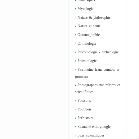
Mollusques
Mycologie
Nature & philosophie
Nature et santé
Océanographie
Ornithologie
Paléontologie - archéologie
Parasitologie
Patrimoine franc-comtois et
jurassien
Photographes naturalistes et
scientifiques
Poissons
Pollution
Préhistoire
Sexualité-embryologie
Sites scientifiques