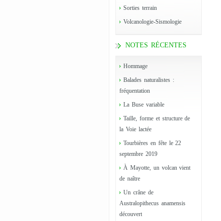
Sorties terrain
Volcanologie-Sismologie
NOTES RÉCENTES
Hommage
Balades naturalistes :
fréquentation
La Buse variable
Taille, forme et structure de
la Voie lactée
Tourbières en fête le 22
septembre 2019
À Mayotte, un volcan vient
de naître
Un crâne de
Australopithecus anamensis
découvert