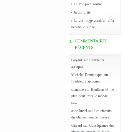
Le Polypore soufré
Jardin d’été
Le vin rouge aurait un effet
bénéfique sur le...
COMMENTAIRES
RÉCENTS
Guyard
sur
Prédateurs
arctiques
Michelat Dominiuque
sur
Prédateurs arctiques
chanoine
sur
Biodiversité : le
plan dont "tout le monde
se...
anne bretel
sur
Les effectifs
du blaireau sont en baisse
Guyard
sur
Conséquence des