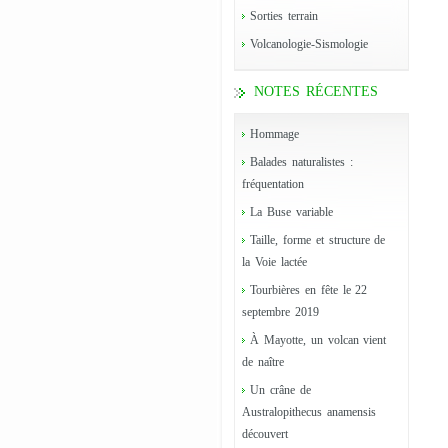
Sorties terrain
Volcanologie-Sismologie
NOTES RÉCENTES
Hommage
Balades naturalistes :
fréquentation
La Buse variable
Taille, forme et structure de
la Voie lactée
Tourbières en fête le 22
septembre 2019
À Mayotte, un volcan vient
de naître
Un crâne de
Australopithecus anamensis
découvert