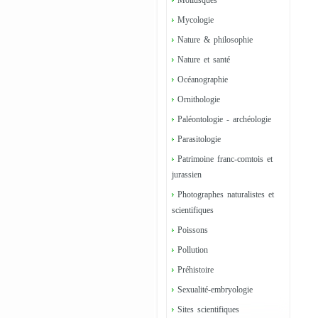
Mollusques
Mycologie
Nature & philosophie
Nature et santé
Océanographie
Ornithologie
Paléontologie - archéologie
Parasitologie
Patrimoine franc-comtois et
jurassien
Photographes naturalistes et
scientifiques
Poissons
Pollution
Préhistoire
Sexualité-embryologie
Sites scientifiques