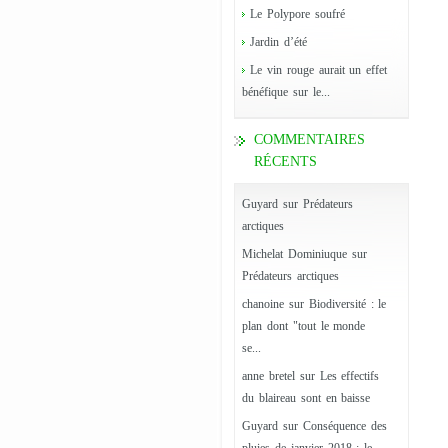
Le Polypore soufré
Jardin d’été
Le vin rouge aurait un effet
bénéfique sur le...
COMMENTAIRES
RÉCENTS
Guyard
sur
Prédateurs
arctiques
Michelat Dominiuque
sur
Prédateurs arctiques
chanoine
sur
Biodiversité : le
plan dont "tout le monde
se...
anne bretel
sur
Les effectifs
du blaireau sont en baisse
Guyard
sur
Conséquence des