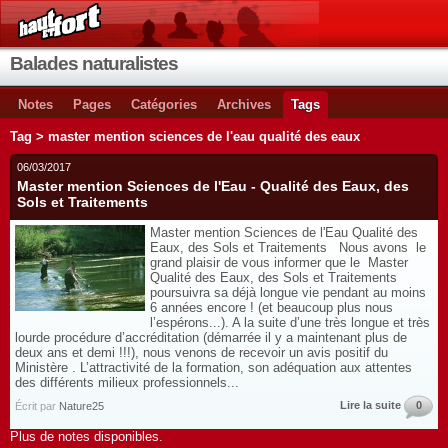
Balades naturalistes
Notes
Pages
Catégories
Archives
Tags
Tag > master mention sciences de l'eau qualité des eaux
06/03/2017
Master mention Sciences de l'Eau - Qualité des Eaux, des
Sols et Traitements
Master mention Sciences de l'Eau Qualité des
Eaux, des Sols et Traitements Nous avons le
grand plaisir de vous informer que le Master
Qualité des Eaux, des Sols et Traitements
poursuivra sa déjà longue vie pendant au moins
6 années encore ! (et beaucoup plus nous
l’espérons...). A la suite d’une très longue et très
lourde procédure d’accréditation (démarrée il y a maintenant plus de
deux ans et demi !!!), nous venons de recevoir un avis positif du
Ministère . L’attractivité de la formation, son adéquation aux attentes
des différents milieux professionnels...
Lire la suite
0
Écrit par
Nature25
Plus de notes disponibles.