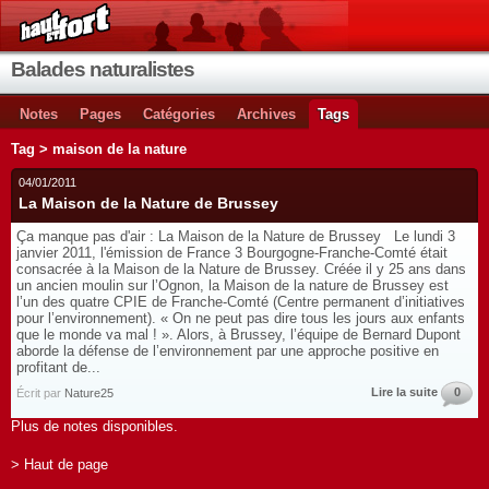
Balades naturalistes
Notes
Pages
Catégories
Archives
Tags
Tag > maison de la nature
04/01/2011
La Maison de la Nature de Brussey
Ça manque pas d'air : La Maison de la Nature de Brussey Le lundi 3
janvier 2011, l'émission de France 3 Bourgogne-Franche-Comté était
consacrée à la Maison de la Nature de Brussey. Créée il y 25 ans dans
un ancien moulin sur l’Ognon, la Maison de la nature de Brussey est
l’un des quatre CPIE de Franche-Comté (Centre permanent d’initiatives
pour l’environnement). « On ne peut pas dire tous les jours aux enfants
que le monde va mal ! ». Alors, à Brussey, l’équipe de Bernard Dupont
aborde la défense de l’environnement par une approche positive en
profitant de...
Lire la suite
0
Écrit par
Nature25
Plus de notes disponibles.
> Haut de page