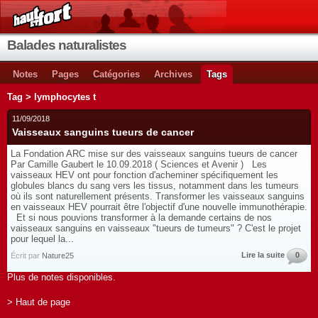
Balades naturalistes
Notes
Pages
Catégories
Archives
Tags
Tag > lymphocytes t
11/09/2018
Vaisseaux sanguins tueurs de cancer
La Fondation ARC mise sur des vaisseaux sanguins tueurs de cancer
Par Camille Gaubert le 10.09.2018 ( Sciences et Avenir ) Les
vaisseaux HEV ont pour fonction d'acheminer spécifiquement les
globules blancs du sang vers les tissus, notamment dans les tumeurs
où ils sont naturellement présents. Transformer les vaisseaux sanguins
en vaisseaux HEV pourrait être l'objectif d'une nouvelle immunothérapie.
Et si nous pouvions transformer à la demande certains de nos
vaisseaux sanguins en vaisseaux "tueurs de tumeurs" ? C'est le projet
pour lequel la...
Lire la suite
0
Écrit par
Nature25
Plus de notes disponibles.
> Haut de page