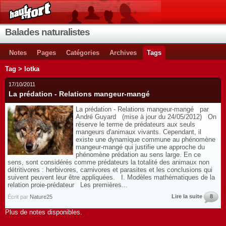
Balades naturalistes
Notes
Pages
Catégories
Archives
Tags
Tag > lotka
17/10/2011
La prédation - Relations mangeur-mangé
La prédation - Relations mangeur-mangé par
André Guyard (mise à jour du 24/05/2012) On
réserve le terme de prédateurs aux seuls
mangeurs d'animaux vi­vants. Cependant, il
existe une dynamique commune au phénomène
mangeur-mangé qui justifie une approche du
phénomène prédation au sens large. En ce
sens, sont consi­dérés comme prédateurs la totalité des animaux non
détri­tivores : her­bivores, carnivores et parasites et les conclusions qui
suivent peuvent leur être appliquées. I. Modèles mathématiques de la
relation proie-prédateur Les premières...
Lire la suite
8
Écrit par
Nature25
Plus de notes disponibles.