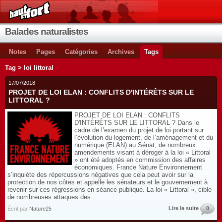
Balades naturalistes
Notes
Pages
Catégories
Archives
Tags
Tag > loi littoral
17/07/2018
PROJET DE LOI ELAN : CONFLITS D'INTÉRÊTS SUR LE
LITTORAL ?
PROJET DE LOI ELAN : CONFLITS
D'INTÉRÊTS SUR LE LITTORAL ? Dans le
cadre de l’examen du projet de loi portant sur
l’évolution du logement, de l’aménagement et du
numérique (ELAN) au Sénat, de nombreux
amendements visant à déroger à la loi « Littoral
» ont été adoptés en commission des affaires
économiques. France Nature Environnement
s’inquiète des répercussions négatives que cela peut avoir sur la
protection de nos côtes et appelle les sénateurs et le gouvernement à
revenir sur ces régressions en séance publique. La loi « Littoral », cible
de nombreuses attaques des...
Lire la suite
0
Écrit par
Nature25