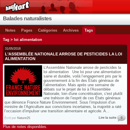
Balades naturalistes
Notes
Pages
Catégories
Archives
Tags
Tag > loi alimentation
31/05/2018
L'ASSEMBLÉE NATIONALE ARROSE DE PESTICIDES LA LOI
ALIMENTATION
L'Assemblée Nationale arrose de pesticides la
loi alimentation Une loi pour une alimentation
saine et durable, voilà l’engagement pris par le
gouvernement à la fin des États généraux de
l’alimentation. Mais après une semaine de
débats sur le projet de loi à l'Assemblée
Nationale, loin d'une concrétisation, c'est plutôt
une trahison de l’esprit de ces États généraux
que dénonce France Nature Environnement. Sous l’impulsion d’un
ministre de l’Agriculture aux convictions incertaines, la majorité a raté
l’occasion d’impulser une transition alimentaire et agricole. A...
Lire la suite
0
Écrit par
Nature25
Plus de notes disponibles.