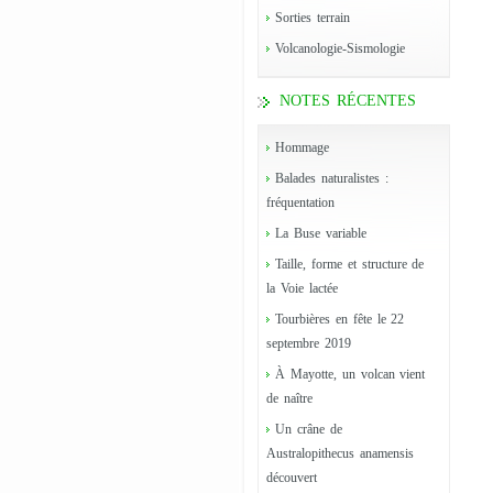
Sorties terrain
Volcanologie-Sismologie
NOTES RÉCENTES
Hommage
Balades naturalistes :
fréquentation
La Buse variable
Taille, forme et structure de
la Voie lactée
Tourbières en fête le 22
septembre 2019
À Mayotte, un volcan vient
de naître
Un crâne de
Australopithecus anamensis
découvert