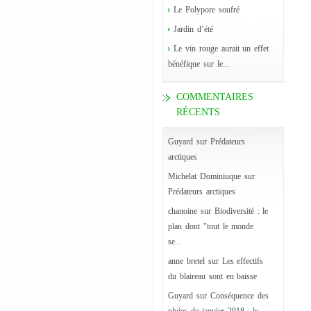
Le Polypore soufré
Jardin d’été
Le vin rouge aurait un effet
bénéfique sur le...
COMMENTAIRES
RÉCENTS
Guyard
sur
Prédateurs
arctiques
Michelat Dominiuque
sur
Prédateurs arctiques
chanoine
sur
Biodiversité : le
plan dont "tout le monde
se...
anne bretel
sur
Les effectifs
du blaireau sont en baisse
Guyard
sur
Conséquence des