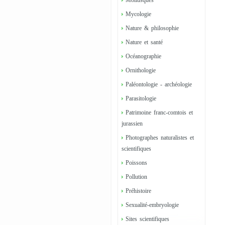
Mollusques
Mycologie
Nature & philosophie
Nature et santé
Océanographie
Ornithologie
Paléontologie - archéologie
Parasitologie
Patrimoine franc-comtois et
jurassien
Photographes naturalistes et
scientifiques
Poissons
Pollution
Préhistoire
Sexualité-embryologie
Sites scientifiques