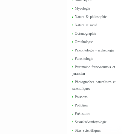
Mollusques
Mycologie
Nature & philosophie
Nature et santé
Océanographie
Ornithologie
Paléontologie - archéologie
Parasitologie
Patrimoine franc-comtois et
jurassien
Photographes naturalistes et
scientifiques
Poissons
Pollution
Préhistoire
Sexualité-embryologie
Sites scientifiques