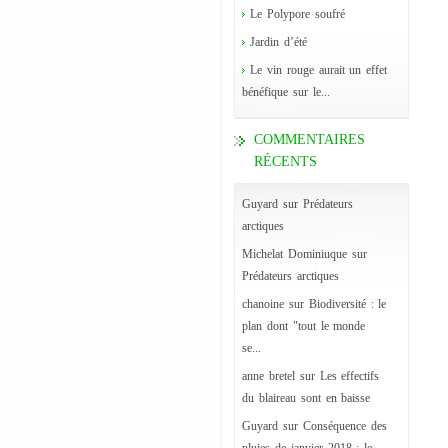
Le Polypore soufré
Jardin d’été
Le vin rouge aurait un effet
bénéfique sur le...
COMMENTAIRES
RÉCENTS
Guyard
sur
Prédateurs
arctiques
Michelat Dominiuque
sur
Prédateurs arctiques
chanoine
sur
Biodiversité : le
plan dont "tout le monde
se...
anne bretel
sur
Les effectifs
du blaireau sont en baisse
Guyard
sur
Conséquence des