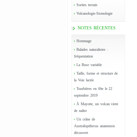
Sorties terrain
Volcanologie-Sismologie
NOTES RÉCENTES
Hommage
Balades naturalistes :
fréquentation
La Buse variable
Taille, forme et structure de
la Voie lactée
Tourbières en fête le 22
septembre 2019
À Mayotte, un volcan vient
de naître
Un crâne de
Australopithecus anamensis
découvert