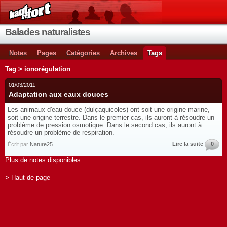
Balades naturalistes
Notes
Pages
Catégories
Archives
Tags
Tag > ionorégulation
01/03/2011
Adaptation aux eaux douces
Les animaux d'eau douce (dulçaquicoles) ont soit une origine marine,
soit une origine terrestre. Dans le premier cas, ils auront à résoudre un
problème de pression osmotique. Dans le second cas, ils auront à
résoudre un problème de respiration.
Lire la suite
0
Écrit par
Nature25
Plus de notes disponibles.
> Haut de page