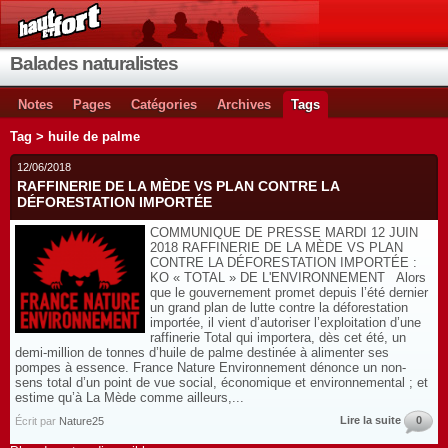
Balades naturalistes
Notes
Pages
Catégories
Archives
Tags
Tag > huile de palme
12/06/2018
RAFFINERIE DE LA MÈDE VS PLAN CONTRE LA
DÉFORESTATION IMPORTÉE
COMMUNIQUE DE PRESSE MARDI 12 JUIN
2018 RAFFINERIE DE LA MÈDE VS PLAN
CONTRE LA DÉFORESTATION IMPORTÉE :
KO « TOTAL » DE L'ENVIRONNEMENT Alors
que le gouvernement promet depuis l’été dernier
un grand plan de lutte contre la déforestation
importée, il vient d’autoriser l’exploitation d’une
raffinerie Total qui importera, dès cet été, un
demi-million de tonnes d’huile de palme destinée à alimenter ses
pompes à essence. France Nature Environnement dénonce un non-
sens total d’un point de vue social, économique et environnemental ; et
estime qu’à La Mède comme ailleurs,...
Lire la suite
0
Écrit par
Nature25