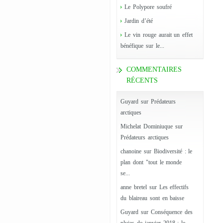
Le Polypore soufré
Jardin d’été
Le vin rouge aurait un effet
bénéfique sur le...
COMMENTAIRES
RÉCENTS
Guyard
sur
Prédateurs
arctiques
Michelat Dominiuque
sur
Prédateurs arctiques
chanoine
sur
Biodiversité : le
plan dont "tout le monde
se...
anne bretel
sur
Les effectifs
du blaireau sont en baisse
Guyard
sur
Conséquence des