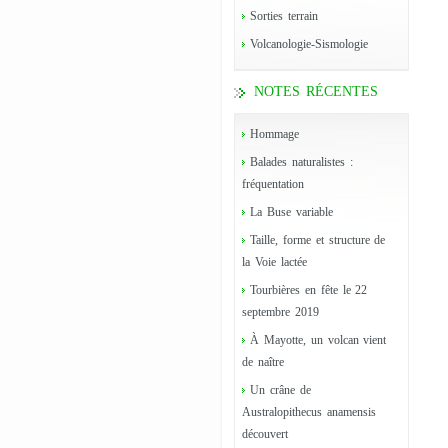
Sorties terrain
Volcanologie-Sismologie
NOTES RÉCENTES
Hommage
Balades naturalistes :
fréquentation
La Buse variable
Taille, forme et structure de
la Voie lactée
Tourbières en fête le 22
septembre 2019
À Mayotte, un volcan vient
de naître
Un crâne de
Australopithecus anamensis
découvert