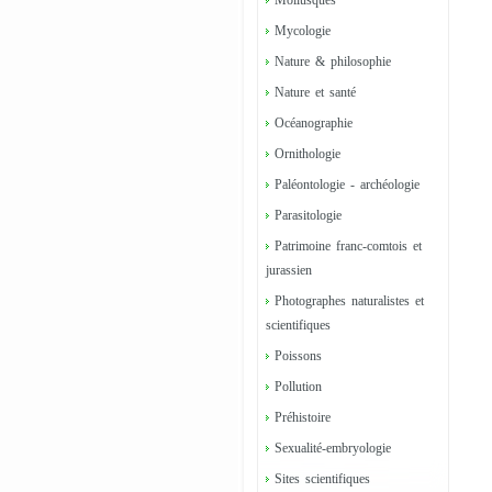
Mollusques
Mycologie
Nature & philosophie
Nature et santé
Océanographie
Ornithologie
Paléontologie - archéologie
Parasitologie
Patrimoine franc-comtois et
jurassien
Photographes naturalistes et
scientifiques
Poissons
Pollution
Préhistoire
Sexualité-embryologie
Sites scientifiques