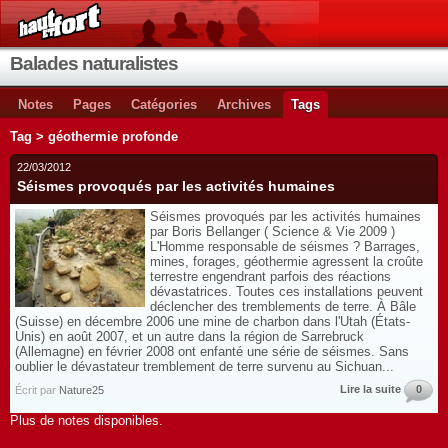
Balades naturalistes
Notes
Pages
Catégories
Archives
Tags
Tag > géothermie profonde
22/03/2012
Séismes provoqués par les activités humaines
Séismes provoqués par les activités humaines
par Boris Bellanger ( Science & Vie 2009 )
L'Homme responsable de séismes ? Barrages,
mines, forages, géothermie agressent la croûte
terrestre engendrant parfois des réactions
dévastatrices. Toutes ces installations peuvent
déclencher des tremblements de terre. À Bâle
(Suisse) en décembre 2006 une mine de charbon dans l'Utah (États-
Unis) en août 2007, et un autre dans la région de Sarrebruck
(Allemagne) en février 2008 ont enfanté une série de séismes. Sans
oublier le dévastateur tremblement de terre survenu au Sichuan...
Lire la suite
0
Écrit par
Nature25
Plus de notes disponibles.