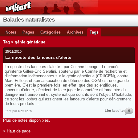
Balades naturalistes
Notes
Pages
Catégories
Archives
Tags
Tag > génie génétique
25/11/2010
La riposte des lanceurs d'alerte
La riposte des lanceurs d'alerte par Corinne Lepage Le procès
qu’intente Gilles-Eric Séralini, soutenu par le Comité de recherche et
d'information indépendantes sur le génie génétique (CRIIGEN), contre
Marc Fellous et son association de défense des OGM est une grande
première. C’est la première fois, en effet, que des scientifiques,
lanceurs d’alerte, décident de faire juger le caractère diffamatoire du
dénigrement personnel et systématique dont ils sont l’objet. D’habitude,
ce sont les lobbys qui assignent les lanceurs d'alerte pour dénigrement
de leurs produits:...
Lire la suite
0
Écrit par
Nature25
Plus de notes disponibles.
> Haut de page