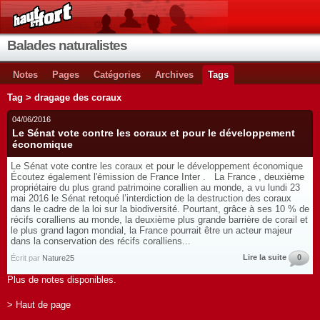
Balades naturalistes
Notes
Pages
Catégories
Archives
Tags
Tag > dragage des coraux
04/06/2016
Le Sénat vote contre les coraux et pour le développement
économique
Le Sénat vote contre les coraux et pour le développement économique
Écoutez également l'émission de France Inter . La France , deuxième
propriétaire du plus grand patrimoine corallien au monde, a vu lundi 23
mai 2016 le Sénat retoqué l’interdiction de la destruction des coraux
dans le cadre de la loi sur la biodiversité. Pourtant, grâce à ses 10 % de
récifs coralliens au monde, la deuxième plus grande barrière de corail et
le plus grand lagon mondial, la France pourrait être un acteur majeur
dans la conservation des récifs coralliens...
Lire la suite
0
Écrit par
Nature25
Plus de notes disponibles.
> Haut de page