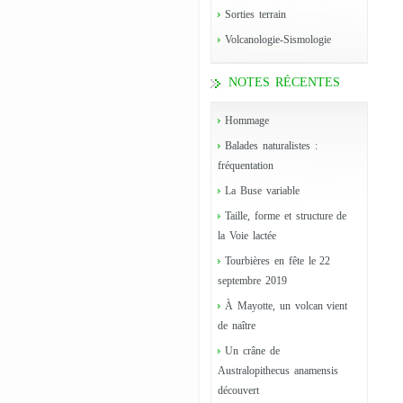
Sorties terrain
Volcanologie-Sismologie
NOTES RÉCENTES
Hommage
Balades naturalistes :
fréquentation
La Buse variable
Taille, forme et structure de
la Voie lactée
Tourbières en fête le 22
septembre 2019
À Mayotte, un volcan vient
de naître
Un crâne de
Australopithecus anamensis
découvert