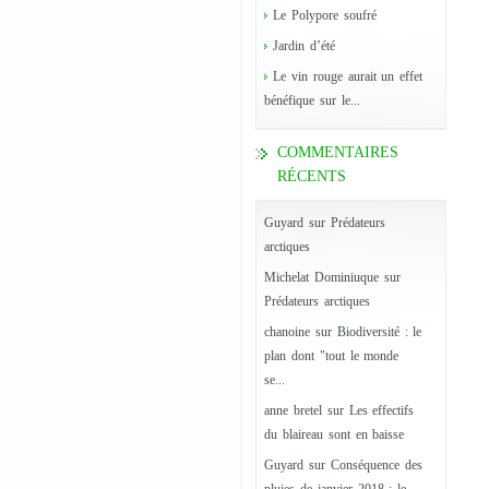
Le Polypore soufré
Jardin d’été
Le vin rouge aurait un effet
bénéfique sur le...
COMMENTAIRES
RÉCENTS
Guyard
sur
Prédateurs
arctiques
Michelat Dominiuque
sur
Prédateurs arctiques
chanoine
sur
Biodiversité : le
plan dont "tout le monde
se...
anne bretel
sur
Les effectifs
du blaireau sont en baisse
Guyard
sur
Conséquence des