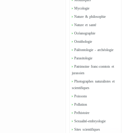
Mollusques
Mycologie
Nature & philosophie
Nature et santé
Océanographie
Ornithologie
Paléontologie - archéologie
Parasitologie
Patrimoine franc-comtois et
jurassien
Photographes naturalistes et
scientifiques
Poissons
Pollution
Préhistoire
Sexualité-embryologie
Sites scientifiques