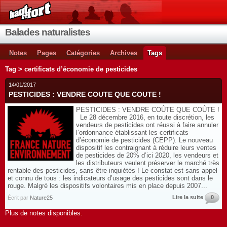
Balades naturalistes
Notes
Pages
Catégories
Archives
Tags
Tag > certificats d’économie de pesticides
14/01/2017
PESTICIDES : VENDRE COUTE QUE COUTE !
PESTICIDES : VENDRE COÛTE QUE COÛTE !
Le 28 décembre 2016, en toute discrétion, les
vendeurs de pesticides ont réussi à faire annuler
l’ordonnance établissant les certificats
d’économie de pesticides (CEPP). Le nouveau
dispositif les contraignant à réduire leurs ventes
de pesticides de 20% d’ici 2020, les vendeurs et
les distributeurs veulent préserver le marché très
rentable des pesticides, sans être inquiétés ! Le constat est sans appel
et connu de tous : les indicateurs d’usage des pesticides sont dans le
rouge. Malgré les dispositifs volontaires mis en place depuis 2007...
Lire la suite
0
Écrit par
Nature25
Plus de notes disponibles.