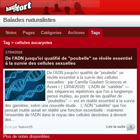
Balades naturalistes
Notes
Pages
Catégories
Archives
Tags
Tag > cellules eucaryotes
17/04/2018
De l'ADN jusqu'ici qualifié de "poubelle" se révèle essentiel
à la survie des cellules sexuelles
De l'ADN jusqu'ici qualifié de "poubelle" se
révèle essentiel à la survie des cellules
sexuelles par Camille Gaubert Sciences et
Aveni r ( 13/04/2018) L'ADN dit "satellite" —
des séquences répétitives que l'on a longtemps
pensé inutiles, au point de les qualifier de
"poubelles" — est en réalité essentiel à la survie
des gamètes, selon une nouvelle étude. L' ADN "satellite" que l'on
pensait inutile aurait en réalité une fonction essentielle : maintenir
l'ensemble de l'ADN dans le noyau des cellules destinées à devenir
des...
Lire la suite
0
Écrit par
Nature25
Plus de notes disponibles.