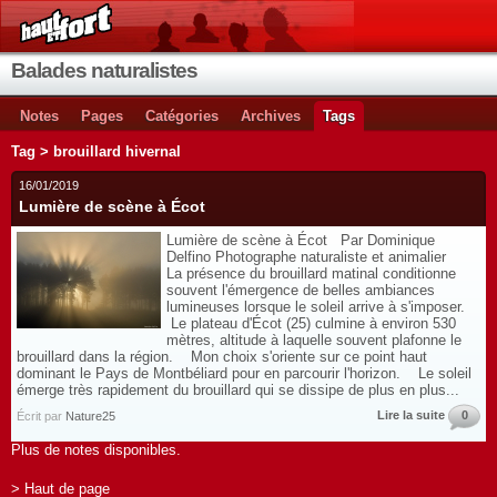
Balades naturalistes
Notes
Pages
Catégories
Archives
Tags
Tag > brouillard hivernal
16/01/2019
Lumière de scène à Écot
Lumière de scène à Écot Par Dominique
Delfino Photographe naturaliste et animalier
La présence du brouillard matinal conditionne
souvent l'émergence de belles ambiances
lumineuses lorsque le soleil arrive à s'imposer.
Le plateau d'Écot (25) culmine à environ 530
mètres, altitude à laquelle souvent plafonne le
brouillard dans la région. Mon choix s'oriente sur ce point haut
dominant le Pays de Montbéliard pour en parcourir l'horizon. Le soleil
émerge très rapidement du brouillard qui se dissipe de plus en plus...
Lire la suite
0
Écrit par
Nature25
Plus de notes disponibles.
> Haut de page