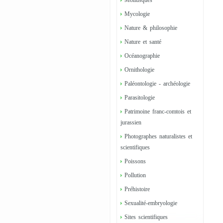
Mollusques
Mycologie
Nature & philosophie
Nature et santé
Océanographie
Ornithologie
Paléontologie - archéologie
Parasitologie
Patrimoine franc-comtois et
jurassien
Photographes naturalistes et
scientifiques
Poissons
Pollution
Préhistoire
Sexualité-embryologie
Sites scientifiques