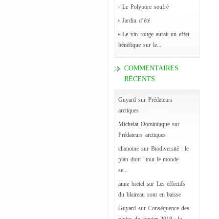
Le Polypore soufré
Jardin d’été
Le vin rouge aurait un effet
bénéfique sur le...
COMMENTAIRES
RÉCENTS
Guyard
sur
Prédateurs
arctiques
Michelat Dominiuque
sur
Prédateurs arctiques
chanoine
sur
Biodiversité : le
plan dont "tout le monde
se...
anne bretel
sur
Les effectifs
du blaireau sont en baisse
Guyard
sur
Conséquence des