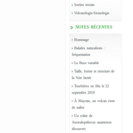
Sorties terrain
Volcanologie-Sismologie
NOTES RÉCENTES
Hommage
Balades naturalistes :
fréquentation
La Buse variable
Taille, forme et structure de
la Voie lactée
Tourbières en fête le 22
septembre 2019
À Mayotte, un volcan vient
de naître
Un crâne de
Australopithecus anamensis
découvert