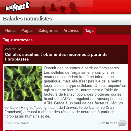
Balades naturalistes
Notes
Pages
Catégories
Archives
Tags
Tag > astrocytes
21/07/2012
Cellules souches : obtenir des neurones à partir de
fibroblastes
Obtenir des neurones à partir de fibroblastes
Les cellules de l'organisme, y compris les
neurones possèdent la même information
génétique, mais elle n'est pas lue de la même
façon selon le type cellulaire. On sait aujourd'hui
agir sur cette lecture, notamment à l'aide de
facteurs de transcription, des protéines qui se
fixent sur l'ADN et régulent sa transcription en
ARN. Grâce à un seul de ces facteurs, l'équipe
de Karen Ring et Yadong Huan, de l'Université de Californie (San
Francisco) a réussi à obtenir des réseaux de neurones à partir de
fibroblastes humains et de...
Lire la suite
0
Écrit par
Nature25