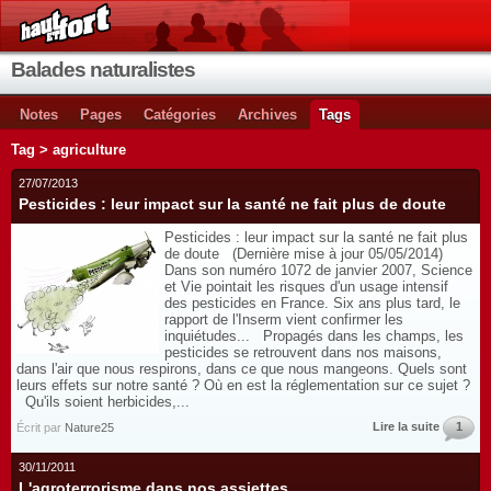
Balades naturalistes
Notes
Pages
Catégories
Archives
Tags
Tag > agriculture
27/07/2013
Pesticides : leur impact sur la santé ne fait plus de doute
Pesticides : leur impact sur la santé ne fait plus
de doute (Dernière mise à jour 05/05/2014)
Dans son numéro 1072 de janvier 2007, Science
et Vie pointait les risques d'un usage intensif
des pesticides en France. Six ans plus tard, le
rapport de l'Inserm vient confirmer les
inquiétudes... Propagés dans les champs, les
pesticides se retrouvent dans nos maisons,
dans l'air que nous respirons, dans ce que nous mangeons. Quels sont
leurs effets sur notre santé ? Où en est la réglementation sur ce sujet ?
Qu'ils soient herbicides,...
Lire la suite
1
Écrit par
Nature25
30/11/2011
L'agroterrorisme dans nos assiettes