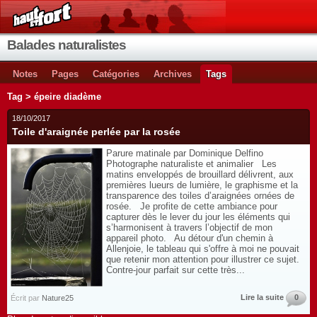
Balades naturalistes
Notes
Pages
Catégories
Archives
Tags
Tag > épeire diadème
18/10/2017
Toile d'araignée perlée par la rosée
Parure matinale par Dominique Delfino
Photographe naturaliste et animalier Les
matins enveloppés de brouillard délivrent, aux
premières lueurs de lumière, le graphisme et la
transparence des toiles d’araignées ornées de
rosée. Je profite de cette ambiance pour
capturer dès le lever du jour les éléments qui
s’harmonisent à travers l’objectif de mon
appareil photo. Au détour d'un chemin à
Allenjoie, le tableau qui s'offre à moi ne pouvait
que retenir mon attention pour illustrer ce sujet.
Contre-jour parfait sur cette très...
Lire la suite
0
Écrit par
Nature25