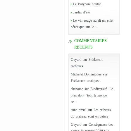
Le Polypore soufré
Jardin d’été
Le vin rouge aurait un effet
bénéfique sur le...
COMMENTAIRES
RÉCENTS
Guyard
sur
Prédateurs
arctiques
Michelat Dominiuque
sur
Prédateurs arctiques
chanoine
sur
Biodiversité : le
plan dont "tout le monde
se...
anne bretel
sur
Les effectifs
du blaireau sont en baisse
Guyard
sur
Conséquence des