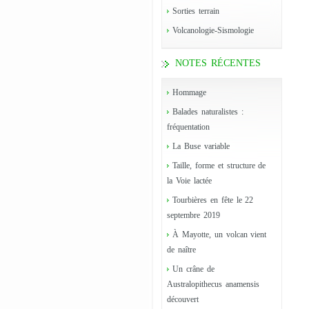
Sorties terrain
Volcanologie-Sismologie
NOTES RÉCENTES
Hommage
Balades naturalistes :
fréquentation
La Buse variable
Taille, forme et structure de
la Voie lactée
Tourbières en fête le 22
septembre 2019
À Mayotte, un volcan vient
de naître
Un crâne de
Australopithecus anamensis
découvert