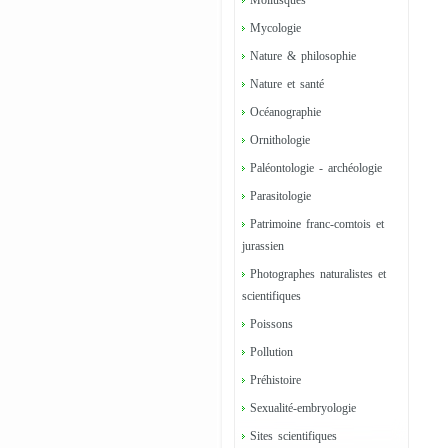
Mollusques
Mycologie
Nature & philosophie
Nature et santé
Océanographie
Ornithologie
Paléontologie - archéologie
Parasitologie
Patrimoine franc-comtois et
jurassien
Photographes naturalistes et
scientifiques
Poissons
Pollution
Préhistoire
Sexualité-embryologie
Sites scientifiques