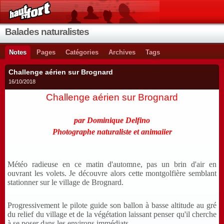
Balades naturalistes
Notes
Pages
Catégories
Archives
Tags
Challenge aérien sur Brognard
16/10/2018
Challenge aérien sur Brognard
par Dominique Delfino
Photographe naturaliste et animaiier
Météo radieuse en ce matin d'automne, pas un brin d'air en
ouvrant les volets. Je découvre alors cette montgolfière semblant
stationner sur le village de Brognard.
Progressivement le pilote guide son ballon à basse altitude au gré
du relief du village et de la végétation laissant penser qu'il cherche
à se poser dans les environs immédiats.