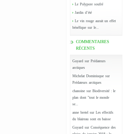
Le Polypore soufré
Jardin d’été
Le vin rouge aurait un effet
bénéfique sur le...
COMMENTAIRES
RÉCENTS
Guyard
sur
Prédateurs
arctiques
Michelat Dominiuque
sur
Prédateurs arctiques
chanoine
sur
Biodiversité : le
plan dont "tout le monde
se...
anne bretel
sur
Les effectifs
du blaireau sont en baisse
Guyard
sur
Conséquence des