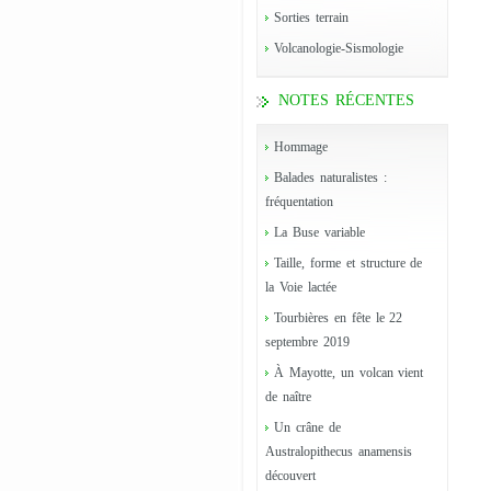
Sorties terrain
Volcanologie-Sismologie
NOTES RÉCENTES
Hommage
Balades naturalistes :
fréquentation
La Buse variable
Taille, forme et structure de
la Voie lactée
Tourbières en fête le 22
septembre 2019
À Mayotte, un volcan vient
de naître
Un crâne de
Australopithecus anamensis
découvert