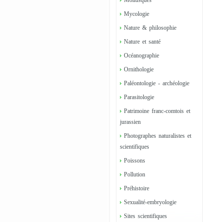
Mollusques
Mycologie
Nature & philosophie
Nature et santé
Océanographie
Ornithologie
Paléontologie - archéologie
Parasitologie
Patrimoine franc-comtois et
jurassien
Photographes naturalistes et
scientifiques
Poissons
Pollution
Préhistoire
Sexualité-embryologie
Sites scientifiques