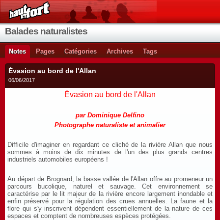
Balades naturalistes
Notes
Pages
Catégories
Archives
Tags
Évasion au bord de l'Allan
06/06/2017
Évasion au bord de l'Allan
par Dominique Delfino
Photographe naturaliste et animalier
Difficile d'imaginer en regardant ce cliché de la rivière Allan que nous
sommes à moins de dix minutes de l'un des plus grands centres
industriels automobiles européens !
Au départ de Brognard, la basse vallée de l'Allan offre au promeneur un
parcours bucolique, naturel et sauvage. Cet environnement se
caractérise par le lit majeur de la rivière encore largement inondable et
enfin préservé pour la régulation des crues annuelles. La faune et la
flore qui s'y inscrivent dépendent essentiellement de la nature de ces
espaces et comptent de nombreuses espèces protégées.