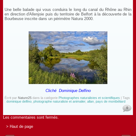
Une belle balade qui vous conduira le long du canal du Rhône au Rhin
en direction d'Allenjoie puis du territoire de Belfort à la découverte de la
Bourbeuse inscrite dans un périmètre Natura 2000.
Cliché Dominique Delfino
Écrit par
Nature25
dans la catégorie
Photographes naturalistes et scientifiques
| Tags
:
dominique delfino
,
photographe naturaliste et animalier
,
allan
,
pays de montbéliard
0
Les commentaires sont fermés.
> Haut de page