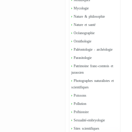
Mollusques
Mycologie
Nature & philosophie
Nature et santé
Océanographie
Ornithologie
Paléontologie - archéologie
Parasitologie
Patrimoine franc-comtois et
jurassien
Photographes naturalistes et
scientifiques
Poissons
Pollution
Préhistoire
Sexualité-embryologie
Sites scientifiques