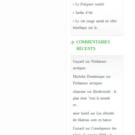
Le Polypore soufré
Jardin d’été
Le vin rouge aurait un effet
bénéfique sur le...
COMMENTAIRES
RÉCENTS
Guyard
sur
Prédateurs
arctiques
Michelat Dominiuque
sur
Prédateurs arctiques
chanoine
sur
Biodiversité : le
plan dont "tout le monde
se...
anne bretel
sur
Les effectifs
du blaireau sont en baisse
Guyard
sur
Conséquence des