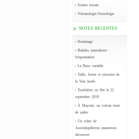
Sorties terrain
Volcanologie-Sismologie
NOTES RÉCENTES
Hommage
Balades naturalistes :
fréquentation
La Buse variable
Taille, forme et structure de
la Voie lactée
Tourbières en fête le 22
septembre 2019
À Mayotte, un volcan vient
de naître
Un crâne de
Australopithecus anamensis
découvert