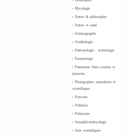
Mollusques
Mycologie
Nature & philosophie
Nature et santé
Océanographie
Ornithologie
Paléontologie - archéologie
Parasitologie
Patrimoine franc-comtois et
jurassien
Photographes naturalistes et
scientifiques
Poissons
Pollution
Préhistoire
Sexualité-embryologie
Sites scientifiques