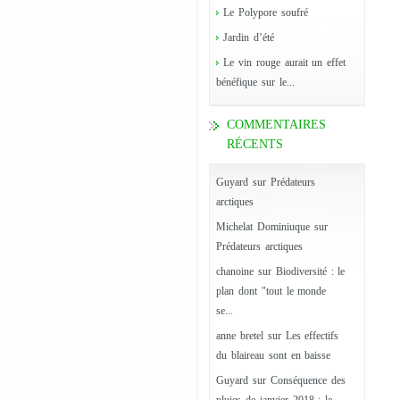
Le Polypore soufré
Jardin d’été
Le vin rouge aurait un effet
bénéfique sur le...
COMMENTAIRES
RÉCENTS
Guyard
sur
Prédateurs
arctiques
Michelat Dominiuque
sur
Prédateurs arctiques
chanoine
sur
Biodiversité : le
plan dont "tout le monde
se...
anne bretel
sur
Les effectifs
du blaireau sont en baisse
Guyard
sur
Conséquence des