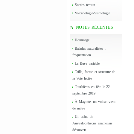
Sorties terrain
Volcanologie-Sismologie
NOTES RÉCENTES
Hommage
Balades naturalistes :
fréquentation
La Buse variable
Taille, forme et structure de
la Voie lactée
Tourbières en fête le 22
septembre 2019
À Mayotte, un volcan vient
de naître
Un crâne de
Australopithecus anamensis
découvert