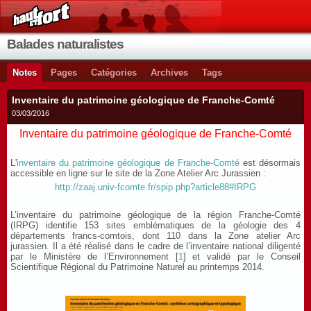
Balades naturalistes
Notes
Pages
Catégories
Archives
Tags
Inventaire du patrimoine géologique de Franche-Comté
03/03/2016
Inventaire du patrimoine géologique de Franche-Comté
L'
inventaire du patrimoine géologique de Franche-Comté
est désormais
accessible en ligne sur le site de la Zone Atelier Arc Jurassien :
http://zaaj.univ-fcomte.fr/spip.php?article88#IRPG
L’inventaire du patrimoine géologique de la région Franche-Comté
(IRPG) identifie 153 sites emblématiques de la géologie des 4
départements francs-comtois, dont 110 dans la Zone atelier Arc
jurassien. Il a été réalisé dans le cadre de l’inventaire national diligenté
par le Ministère de l’Environnement
[
1
]
et validé par le Conseil
Scientifique Régional du Patrimoine Naturel au printemps 2014.