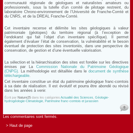
communauté régionale de géologues et naturalistes amateurs ou
professionnels, sous la tutelle d’un comité de pilotage restreint, du
laboratoire Chrono-environnement de l’Université de Franche-Comté et
du CNRS, et de la DREAL Franche-Comté.
Cet inventaire recense et délimite les sites géologiques à valeur
patrimoniale (géotopes) du territoire régional (à l’exception de
l’endokarst qui fait l’objet d’un inventaire spécifique). Il permet
également d’évaluer l’état de conservation, la vulnérabilité et le besoin
éventuel de protection des sites inventoriés, dans une perspective de
conservation, de gestion et d’une éventuelle valorisation.
La sélection et la hiérarchisation des sites est fondée sur les directives
émises par La
Commission Nationale du Patrimoine Géologique
(CNPG)
. La méthodologie est détaillée dans le
document de synthèse
téléchargeable
.
Cet inventaire constitue un état du patrimoine géologique franc-comtois
à sa date de réalisation. Il est évolutif et pourra être abondé ou révisé
dans les années à venir.
Écrit par
Nature25
dans les catégories
Actualité des Sciences
,
Géologie-
hydrogéologie-Climatologie
,
Patrimoine franc-comtois et jurassien
0
Les commentaires sont fermés.
> Haut de page