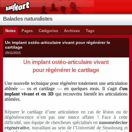
Balades naturalistes
Notes
Pages
Catégories
Archives
Tags
Un implant ostéo-articulaire vivant pour régénérer le
cartilage
29/11/2015
Un implant ostéo-articulaire vivant
pour régénérer le cartilage
Une nouvelle technique pour régénérer totalement une articulation
abîmée — os et cartilage — en quelques mois. Il s'agit d'
u
n
implant vivant et en 3D
qui recouvrira bientôt les articulations
abîmées.
Réparer le cartilage d’une articulation en cas de lésion ou de
dégénérescence n’est pas une mince affaire ! Face à cette
difficulté, une équipe de chercheurs spécialisés en
nanomédecine
régénérative
, travaillant au sein de l’Université de Strasbourg et