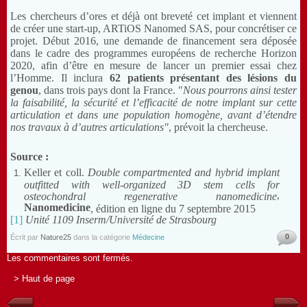
Les chercheurs d’ores et déjà ont breveté cet implant et viennent
de créer une start-up, ARTiOS Nanomed SAS, pour concrétiser ce
projet. Début 2016, une demande de financement sera déposée
dans le cadre des programmes européens de recherche Horizon
2020, afin d’être en mesure de lancer un premier essai chez
l’Homme. Il inclura
62 patients présentant des lésions du
genou
, dans trois pays dont la France. "
Nous pourrons ainsi tester
la faisabilité, la sécurité et l’efficacité de notre implant sur cette
articulation et dans une population homogène, avant d’étendre
nos travaux à d’autres articulations"
, prévoit la chercheuse.
Source :
Keller et coll.
Double compartmented and hybrid implant
outfitted with well-organized 3D stem cells for
,
osteochondral regenerative nanomedicine
Nanomedicine
, édition en ligne du 7 septembre 2015
[1]
Unité 1109 Inserm/Université de Strasbourg
0
Écrit par
Nature25
dans la catégorie
Médecine
Les commentaires sont fermés.
> Haut de page