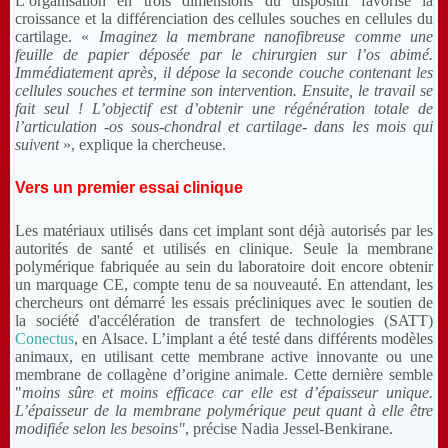
L’organisation en trois dimensions du dispositif favorise la
croissance et la différenciation des cellules souches en cellules du
cartilage. «
Imaginez la membrane nanofibreuse comme une
feuille de papier déposée par le chirurgien sur l’os abimé.
Immédiatement après, il dépose la seconde couche contenant les
cellules souches et termine son intervention. Ensuite, le travail se
fait seul ! L’objectif est d’obtenir une régénération totale de
l’articulation -os sous-chondral et cartilage- dans les mois qui
suivent
», explique la chercheuse.
Vers un premier essai clinique
Les matériaux utilisés dans cet implant sont déjà autorisés par les
autorités de santé et utilisés en clinique. Seule la membrane
polymérique fabriquée au sein du laboratoire doit encore obtenir
un marquage CE, compte tenu de sa nouveauté. En attendant, les
chercheurs ont démarré les essais précliniques avec le soutien de
la société d'accélération de transfert de technologies (SATT)
Conectus
, en Alsace. L’implant a été testé dans différents modèles
animaux, en utilisant cette membrane active innovante ou une
membrane de collagène d’origine animale. Cette dernière semble
"
moins sûre et moins efficace car elle est d’épaisseur unique.
L’épaisseur de la membrane polymérique peut quant à elle être
modifiée selon les besoins"
, précise Nadia Jessel-Benkirane.